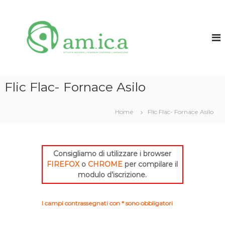
S
a
A
l
M
t
.
a
I
a
.
l
C
c
Flic Flac- Fornace Asilo
A
o
n
t
Home
Flic Flac- Fornace Asilo
e
n
u
t
Consigliamo di utilizzare i browser
o
FIREFOX
o
CHROME
per compilare il
modulo d’iscrizione.
I campi contrassegnati con * sono obbligatori