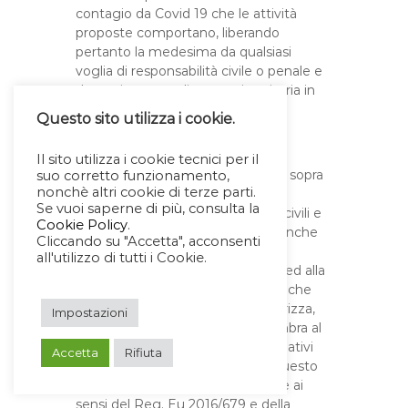
contagio da Covid 19 che le attività
proposte comportano, liberando
pertanto la medesima da qualsiasi
voglia di responsabilità civile o penale e
da ogni pretesa di natura risarcitoria in
caso di contagio.
Questo sito utilizza i cookie.
Il/la sottoscritto/a attesta sotto la
Il sito utilizza i cookie tecnici per il
propria responsabilità che quanto sopra
suo corretto funzionamento,
nonchè altri cookie di terze parti.
dichiarato corrisponde al vero
Se vuoi saperne di più, consulta la
consapevole delle conseguenze civili e
Cookie Policy
.
penali di una falsa dichiarazione, anche
Cliccando su "Accetta", acconsenti
in relazione al rischio di contagio
all'utilizzo di tutti i Cookie.
all’interno della struttura sportiva ed alla
pratica di attività sportive agonistiche
(art. 46 D.P.R. n. 445/2000). Autorizza,
Impostazioni
inoltre l’ASD Flic Flac Valle di Cembra al
trattamento dei dati particolari relativi
Accetta
Rifiuta
allo stato di salute contenuti in questo
modulo ed alla sua conservazione ai
sensi del Reg. Eu 2016/679 e della