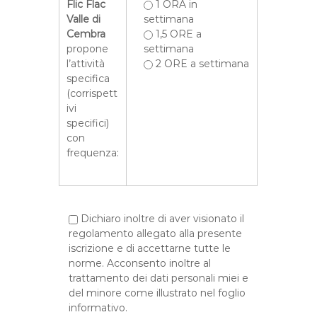
Flic Flac
1 ORA in
Valle di
settimana
Cembra
1,5 ORE a
propone
settimana
l’attività
2 ORE a settimana
specifica
(corrispett
ivi
specifici)
con
frequenza:
Dichiaro inoltre di aver visionato il
regolamento allegato alla presente
iscrizione e di accettarne tutte le
norme. Acconsento inoltre al
trattamento dei dati personali miei e
del minore come illustrato nel foglio
informativo.