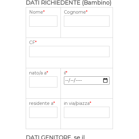
DATI RICHIEDENTE (Bambino)
Nome
*
Cognome
*
CF
*
nato/a a
*
il
*
residente a
*
in via/piazza
*
DATI GENITORE, se il