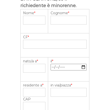
richiedente è minorenne.
Nome
*
Cognome
*
CF
*
nato/a a
*
il
*
residente a
*
in via/piazza
*
CAP